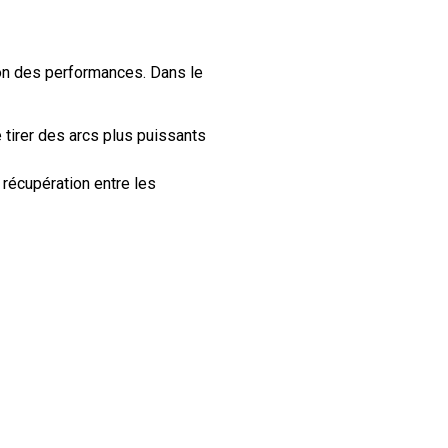
ion des performances. Dans le
 tirer des arcs plus puissants
 récupération entre les
concentration mentale, un
astes pour la santé, y
é mentale.
e fair-play et l’intégrité du