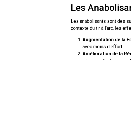
Les Anabolisan
Les anabolisants sont des su
contexte du tir à l’arc, les e
Augmentation de la F
avec moins d’effort.
Amélioration de la Ré
séances d’entraînement,
Concentration Accrue
aspect crucial au tir à l’a
Les Risques A
Cependant, l’utilisation d’an
Effets Secondaires:
L
compris des problèmes 
Conséquences Éthiqu