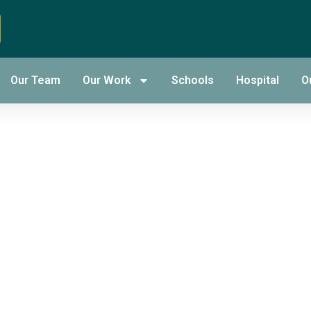
des
Our Team
Our Work
Schools
Hospital
O
sants au Tir