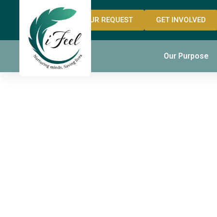
OUR REQUEST
GET INVOLVED
Usage 
Our Purpose
Anaboli
à l’Arc