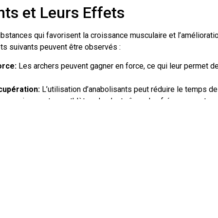
ts et Leurs Effets
bstances qui favorisent la croissance musculaire et l’améliorat
ffets suivants peuvent être observés :
orce:
Les archers peuvent gagner en force, ce qui leur permet de
cupération:
L’utilisation d’anabolisants peut réduire le temps de
 ce qui permet aux athlètes de s’entraîner plus fréquemment.
:
Certains anabolisants peuvent avoir des effets positifs sur la 
rc.
ssociés
abolisants présente des risques importants :
es anabolisants peuvent entraîner divers effets secondaires néf
cardiaques, des troubles hormonaux et des problèmes de sant
es:
Utiliser des anabolisants soulève des questions éthiques sur l