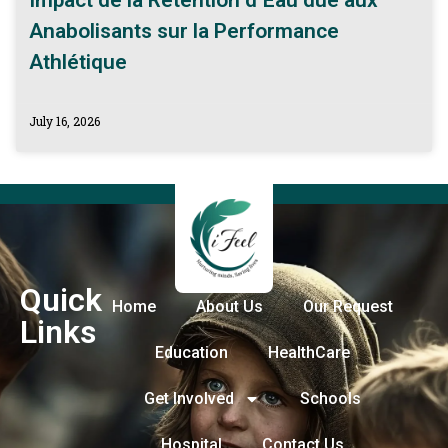
Impact de la Rétention d’Eau due aux
Anabolisants sur la Performance
Athlétique
July 16, 2026
Quick
Home
About Us
Our Request
Links
Education
HealthCare
Get Involved
Schools
Hospital
Contact Us